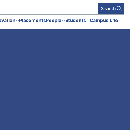
Search
ovation
Placements
People
Students
Campus Life