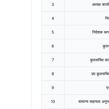
3
अध्‍यक्ष क
4
नि
5
निदेशक कार
6
कुल
7
कुलसचिव कार
8
उप कुलसचि
9
प
10
सामान्‍य सहायता अ