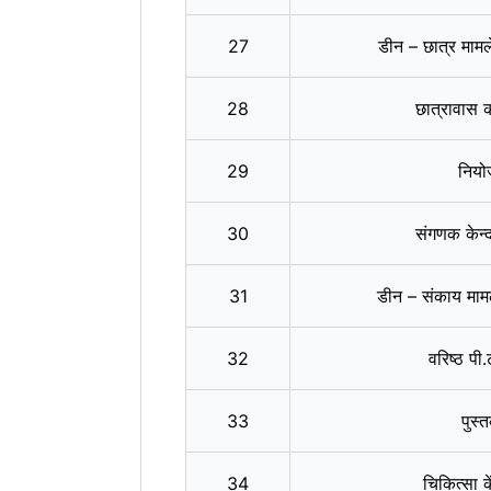
27
डीन – छात्र मा
28
छात्रावास 
29
निय
30
संगणक केन
31
डीन – संकाय मा
32
वरिष्‍ठ प
33
पुस
34
चिकित्‍सा