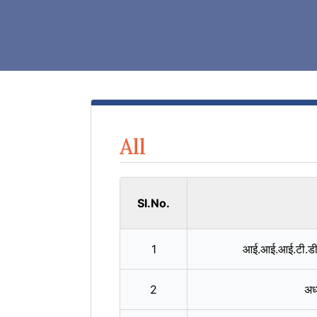
All
Sl.No.
1
आई.आई.आई.टी.डी.
2
अध